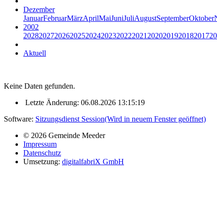
Dezember
Januar
Februar
März
April
Mai
Juni
Juli
August
September
Oktober
2002
2028
2027
2026
2025
2024
2023
2022
2021
2020
2019
2018
2017
20
Aktuell
Keine Daten gefunden.
Letzte Änderung: 06.08.2026 13:15:19
Software:
Sitzungsdienst
Session
(Wird in neuem Fenster geöffnet)
© 2026 Gemeinde Meeder
Impressum
Datenschutz
Umsetzung:
digitalfabriX GmbH