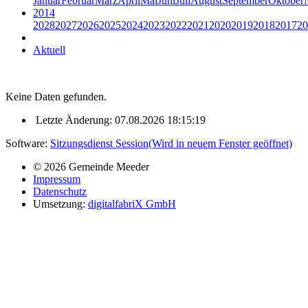
Januar
Februar
März
April
Mai
Juni
Juli
August
September
Oktober
2014
2028
2027
2026
2025
2024
2023
2022
2021
2020
2019
2018
2017
20
Aktuell
Keine Daten gefunden.
Letzte Änderung: 07.08.2026 18:15:19
Software:
Sitzungsdienst
Session
(Wird in neuem Fenster geöffnet)
© 2026 Gemeinde Meeder
Impressum
Datenschutz
Umsetzung:
digitalfabriX GmbH