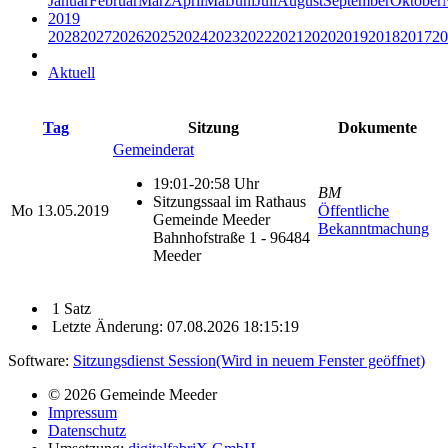
Januar
Februar
März
April
Mai
Juni
Juli
August
September
Oktober
2019
2028
2027
2026
2025
2024
2023
2022
2021
2020
2019
2018
2017
20
Aktuell
Tag
Sitzung
Dokumente
Gemeinderat
19:01-20:58 Uhr
BM
Sitzungssaal im Rathaus
Mo
13.05.2019
Öffentliche
Gemeinde Meeder
Bekanntmachung
Bahnhofstraße 1 - 96484
Meeder
1 Satz
Letzte Änderung: 07.08.2026 18:15:19
Software:
Sitzungsdienst
Session
(Wird in neuem Fenster geöffnet)
© 2026 Gemeinde Meeder
Impressum
Datenschutz