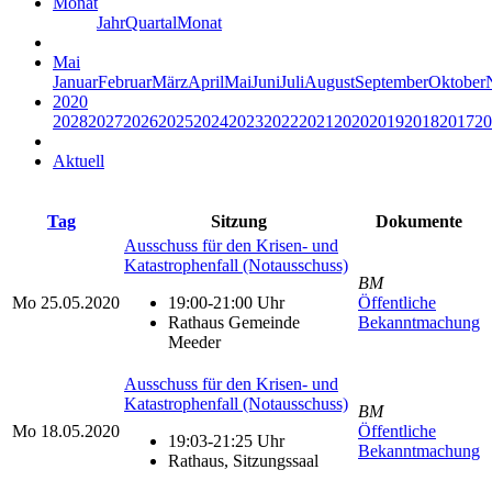
Monat
Jahr
Quartal
Monat
Mai
Januar
Februar
März
April
Mai
Juni
Juli
August
September
Oktober
2020
2028
2027
2026
2025
2024
2023
2022
2021
2020
2019
2018
2017
20
Aktuell
Tag
Sitzung
Dokumente
Ausschuss für den Krisen- und
Katastrophenfall (Notausschuss)
BM
Mo
25.05.2020
19:00-21:00 Uhr
Öffentliche
Rathaus Gemeinde
Bekanntmachung
Meeder
Ausschuss für den Krisen- und
Katastrophenfall (Notausschuss)
BM
Mo
18.05.2020
Öffentliche
19:03-21:25 Uhr
Bekanntmachung
Rathaus, Sitzungssaal