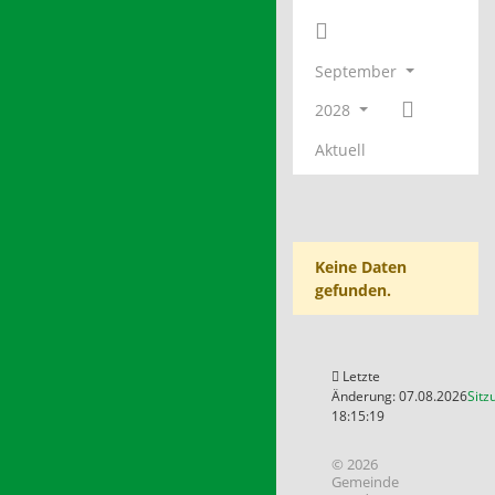
September
2028
Aktuell
Keine Daten
gefunden.
Letzte
Änderung: 07.08.2026
Sitz
18:15:19
© 2026
Gemeinde