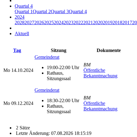
Quartal 4
Quartal 1
Quartal 2
Quartal 3
Quartal 4
2024
2028
2027
2026
2025
2024
2023
2022
2021
2020
2019
2018
2017
20
Aktuell
Tag
Sitzung
Dokumente
Gemeinderat
BM
19:00-22:00 Uhr
Mo
14.10.2024
Öffentliche
Rathaus,
Bekanntmachung
Sitzungssaal
Gemeinderat
BM
18:30-22:00 Uhr
Mo
09.12.2024
Öffentliche
Rathaus,
Bekanntmachung
Sitzungssaal
2 Sätze
Letzte Änderung: 07.08.2026 18:15:19