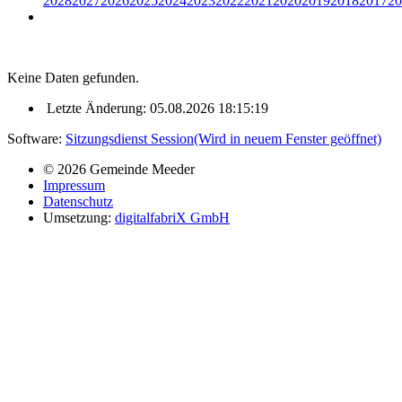
2028
2027
2026
2025
2024
2023
2022
2021
2020
2019
2018
2017
20
Keine Daten gefunden.
Letzte Änderung: 05.08.2026 18:15:19
Software:
Sitzungsdienst
Session
(Wird in neuem Fenster geöffnet)
© 2026 Gemeinde Meeder
Impressum
Datenschutz
Umsetzung:
digitalfabriX GmbH