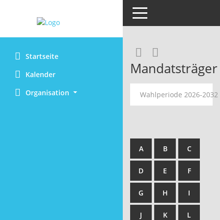
Toggle navigation
RSS-Feed
Startseite
Mandatsträger
Kalender
Organisation
Wahlperiode 2026-2032
A
B
C
D
E
F
G
H
I
J
K
L