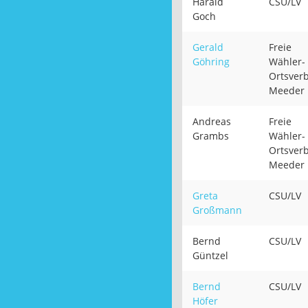
Harald
CSU/LV
Goch
Gerald
Freie
Göhring
Wähler-
Ortsver
Meeder
Andreas
Freie
Grambs
Wähler-
Ortsver
Meeder
Greta
CSU/LV
Großmann
Bernd
CSU/LV
Güntzel
Bernd
CSU/LV
Höfer