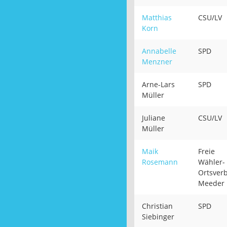
Matthias
CSU/LV
Korn
Annabelle
SPD
Menzner
Arne-Lars
SPD
Müller
Juliane
CSU/LV
Müller
Maik
Freie
Rosemann
Wähler-
Ortsver
Meeder
Christian
SPD
Siebinger