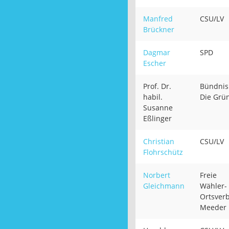
Manfred
CSU/LV
Brückner
Dagmar
SPD
Escher
Prof. Dr.
Bündnis
habil.
Die Grü
Susanne
Eßlinger
Christian
CSU/LV
Flohrschütz
Norbert
Freie
Gleichmann
Wähler-
Ortsver
Meeder