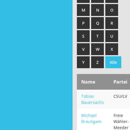
M
N
O
P
Q
R
S
T
U
V
W
X
Y
Z
Alle
Name
Partei
Tobias
CSU/LV
Bauersachs
Michael
Freie
Bräutigam
Wähler-
Meeder