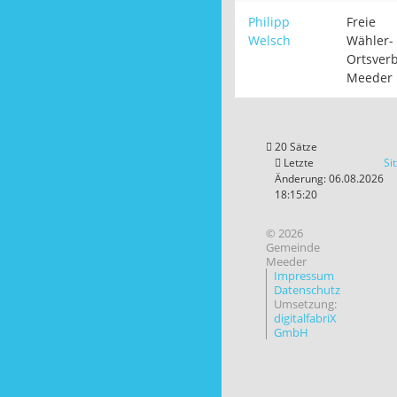
Philipp
Freie
Welsch
Wähler-
Ortsver
Meeder
20 Sätze
Letzte
Si
Änderung: 06.08.2026
18:15:20
© 2026
Gemeinde
Meeder
Impressum
Datenschutz
Umsetzung:
digitalfabriX
GmbH