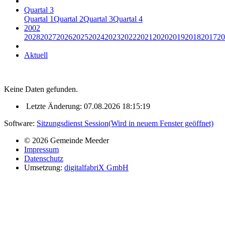
Quartal 3
Quartal 1
Quartal 2
Quartal 3
Quartal 4
2002
2028
2027
2026
2025
2024
2023
2022
2021
2020
2019
2018
2017
20
Aktuell
Keine Daten gefunden.
Letzte Änderung: 07.08.2026 18:15:19
Software:
Sitzungsdienst
Session
(Wird in neuem Fenster geöffnet)
© 2026 Gemeinde Meeder
Impressum
Datenschutz
Umsetzung:
digitalfabriX GmbH