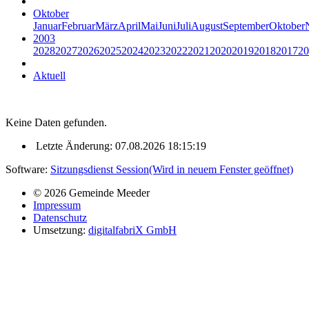
Oktober
Januar
Februar
März
April
Mai
Juni
Juli
August
September
Oktober
2003
2028
2027
2026
2025
2024
2023
2022
2021
2020
2019
2018
2017
20
Aktuell
Keine Daten gefunden.
Letzte Änderung: 07.08.2026 18:15:19
Software:
Sitzungsdienst
Session
(Wird in neuem Fenster geöffnet)
© 2026 Gemeinde Meeder
Impressum
Datenschutz
Umsetzung:
digitalfabriX GmbH