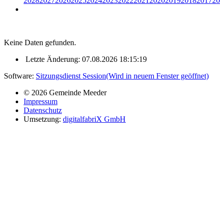
2028
2027
2026
2025
2024
2023
2022
2021
2020
2019
2018
2017
20
Keine Daten gefunden.
Letzte Änderung: 07.08.2026 18:15:19
Software:
Sitzungsdienst
Session
(Wird in neuem Fenster geöffnet)
© 2026 Gemeinde Meeder
Impressum
Datenschutz
Umsetzung:
digitalfabriX GmbH