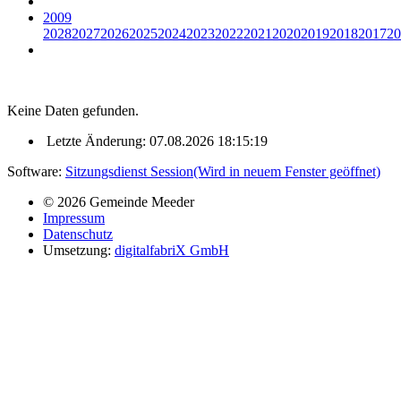
2009
2028
2027
2026
2025
2024
2023
2022
2021
2020
2019
2018
2017
20
Keine Daten gefunden.
Letzte Änderung: 07.08.2026 18:15:19
Software:
Sitzungsdienst
Session
(Wird in neuem Fenster geöffnet)
© 2026 Gemeinde Meeder
Impressum
Datenschutz
Umsetzung:
digitalfabriX GmbH