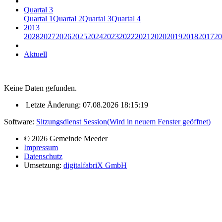
Quartal 3
Quartal 1
Quartal 2
Quartal 3
Quartal 4
2013
2028
2027
2026
2025
2024
2023
2022
2021
2020
2019
2018
2017
20
Aktuell
Keine Daten gefunden.
Letzte Änderung: 07.08.2026 18:15:19
Software:
Sitzungsdienst
Session
(Wird in neuem Fenster geöffnet)
© 2026 Gemeinde Meeder
Impressum
Datenschutz
Umsetzung:
digitalfabriX GmbH