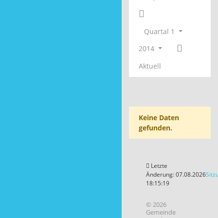
Quartal 1
2014
Aktuell
Keine Daten
gefunden.
Letzte
Änderung: 07.08.2026
Sitz
18:15:19
© 2026
Gemeinde