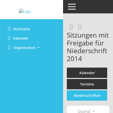
Toggle navigation
RSS-Feed
Startseite
Sitzungen mit
Kalender
Freigabe für
Organisation
Niederschrift
2014
Kalender
Termine
Niederschriften
Quartal