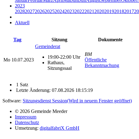
Januar
Februar
März
April
Mai
Juni
Juli
August
September
Oktober
2023
2028
2027
2026
2025
2024
2023
2022
2021
2020
2019
2018
2017
20
Aktuell
Tag
Sitzung
Dokumente
Gemeinderat
BM
19:00-22:00 Uhr
Mo
10.07.2023
Öffentliche
Rathaus,
Bekanntmachung
Sitzungssaal
1 Satz
Letzte Änderung: 07.08.2026 18:15:19
Software:
Sitzungsdienst
Session
(Wird in neuem Fenster geöffnet)
© 2026 Gemeinde Meeder
Impressum
Datenschutz
Umsetzung:
digitalfabriX GmbH