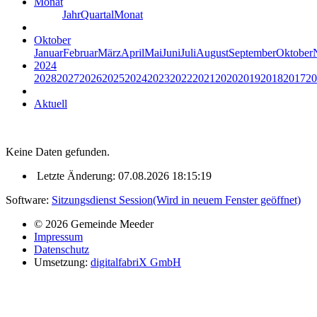
Monat
Jahr
Quartal
Monat
Oktober
Januar
Februar
März
April
Mai
Juni
Juli
August
September
Oktober
2024
2028
2027
2026
2025
2024
2023
2022
2021
2020
2019
2018
2017
20
Aktuell
Keine Daten gefunden.
Letzte Änderung: 07.08.2026 18:15:19
Software:
Sitzungsdienst
Session
(Wird in neuem Fenster geöffnet)
© 2026 Gemeinde Meeder
Impressum
Datenschutz
Umsetzung:
digitalfabriX GmbH