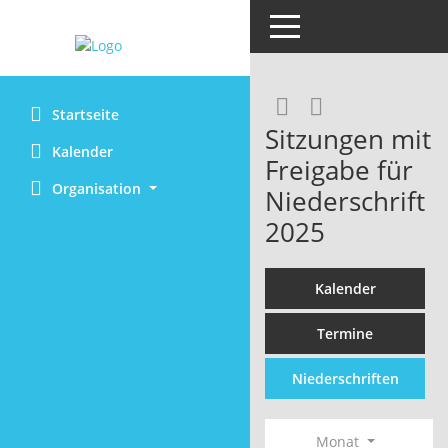
Toggle navigation
RSS-Feed
Startseite
Sitzungen mit
Kalender
Freigabe für
Organisation
Niederschrift
2025
Kalender
Termine
Niederschriften
Monat