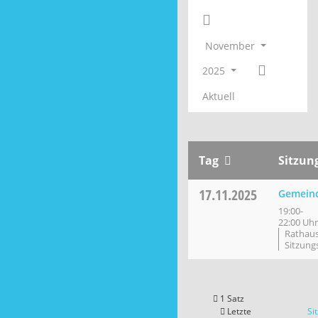
November
2025
Aktuell
Tag
Sitzun
17.11.2025
Gemein
19:00-
22:00 Uhr
Rathaus
Sitzung
1 Satz
Letzte
Si