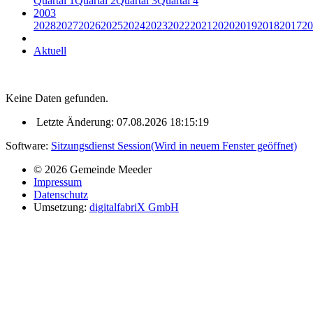
Quartal 1
Quartal 2
Quartal 3
Quartal 4
2003
2028
2027
2026
2025
2024
2023
2022
2021
2020
2019
2018
2017
20
Aktuell
Keine Daten gefunden.
Letzte Änderung: 07.08.2026 18:15:19
Software:
Sitzungsdienst
Session
(Wird in neuem Fenster geöffnet)
© 2026 Gemeinde Meeder
Impressum
Datenschutz
Umsetzung:
digitalfabriX GmbH