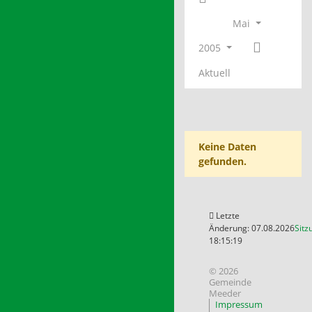
Mai
2005
Aktuell
Keine Daten
gefunden.
Letzte
Änderung: 07.08.2026
Sitz
18:15:19
© 2026
Gemeinde
Meeder
Impressum