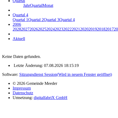
Quartal
Jahr
Quartal
Monat
Quartal 4
Quartal 1
Quartal 2
Quartal 3
Quartal 4
2006
2028
2027
2026
2025
2024
2023
2022
2021
2020
2019
2018
2017
20
Aktuell
Keine Daten gefunden.
Letzte Änderung: 07.08.2026 18:15:19
Software:
Sitzungsdienst
Session
(Wird in neuem Fenster geöffnet)
© 2026 Gemeinde Meeder
Impressum
Datenschutz
Umsetzung:
digitalfabriX GmbH