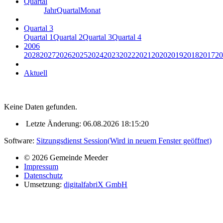
Quartal
Jahr
Quartal
Monat
Quartal 3
Quartal 1
Quartal 2
Quartal 3
Quartal 4
2006
2028
2027
2026
2025
2024
2023
2022
2021
2020
2019
2018
2017
20
Aktuell
Keine Daten gefunden.
Letzte Änderung: 06.08.2026 18:15:20
Software:
Sitzungsdienst
Session
(Wird in neuem Fenster geöffnet)
© 2026 Gemeinde Meeder
Impressum
Datenschutz
Umsetzung:
digitalfabriX GmbH