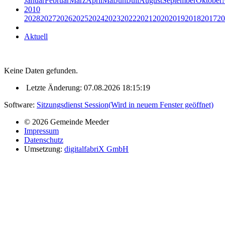
Januar
Februar
März
April
Mai
Juni
Juli
August
September
Oktober
2010
2028
2027
2026
2025
2024
2023
2022
2021
2020
2019
2018
2017
20
Aktuell
Keine Daten gefunden.
Letzte Änderung: 07.08.2026 18:15:19
Software:
Sitzungsdienst
Session
(Wird in neuem Fenster geöffnet)
© 2026 Gemeinde Meeder
Impressum
Datenschutz
Umsetzung:
digitalfabriX GmbH