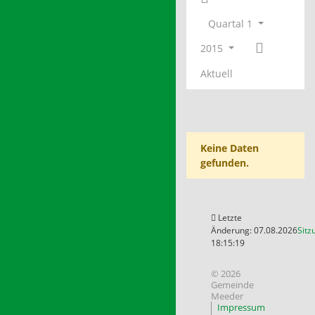
Quartal 1
2015
Aktuell
Keine Daten
gefunden.
Letzte
Änderung: 07.08.2026
Sitz
18:15:19
© 2026
Gemeinde
Meeder
Impressum