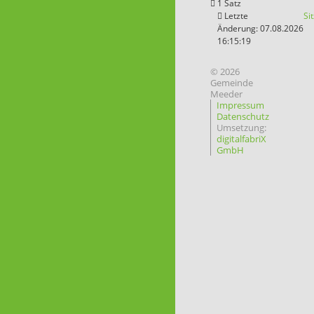
1 Satz
Letzte
Si
Änderung: 07.08.2026
16:15:19
© 2026
Gemeinde
Meeder
Impressum
Datenschutz
Umsetzung:
digitalfabriX
GmbH