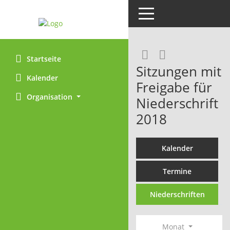
Toggle navigation
RSS-Feed
Startseite
Sitzungen mit
Kalender
Freigabe für
Organisation
Niederschrift
2018
Kalender
Termine
Niederschriften
Monat