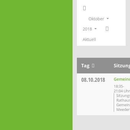
Oktober
2018
Aktuell
Tag
Sitzun
08.10.2018
Gemein
18:35-
21:04 Uhr
Sitzung
Rathau
Gemein
Meeder