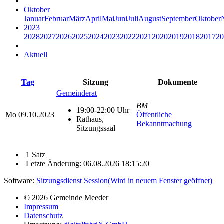
Oktober
Januar
Februar
März
April
Mai
Juni
Juli
August
September
Oktober
2023
2028
2027
2026
2025
2024
2023
2022
2021
2020
2019
2018
2017
20
Aktuell
Tag
Sitzung
Dokumente
Gemeinderat
BM
19:00-22:00 Uhr
Mo
09.10.2023
Öffentliche
Rathaus,
Bekanntmachung
Sitzungssaal
1 Satz
Letzte Änderung: 06.08.2026 18:15:20
Software:
Sitzungsdienst
Session
(Wird in neuem Fenster geöffnet)
© 2026 Gemeinde Meeder
Impressum
Datenschutz