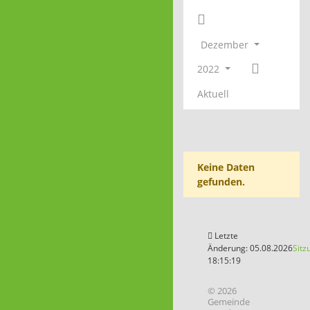
Dezember
2022
Aktuell
Keine Daten
gefunden.
Letzte
Änderung: 05.08.2026
Sitz
18:15:19
© 2026
Gemeinde