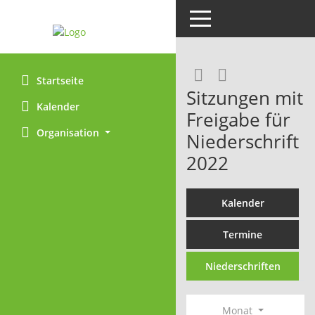
Toggle navigation
RSS-Feed
Startseite
Sitzungen mit
Kalender
Freigabe für
Organisation
Niederschrift
2022
Kalender
Termine
Niederschriften
Monat