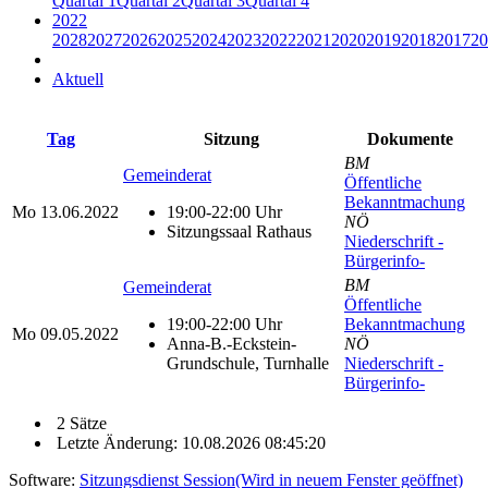
Quartal 1
Quartal 2
Quartal 3
Quartal 4
2022
2028
2027
2026
2025
2024
2023
2022
2021
2020
2019
2018
2017
20
Aktuell
Tag
Sitzung
Dokumente
BM
Gemeinderat
Öffentliche
Bekanntmachung
Mo
13.06.2022
19:00-22:00 Uhr
NÖ
Sitzungssaal Rathaus
Niederschrift -
Bürgerinfo-
BM
Gemeinderat
Öffentliche
19:00-22:00 Uhr
Bekanntmachung
Mo
09.05.2022
Anna-B.-Eckstein-
NÖ
Grundschule, Turnhalle
Niederschrift -
Bürgerinfo-
2 Sätze
Letzte Änderung: 10.08.2026 08:45:20
Software:
Sitzungsdienst
Session
(Wird in neuem Fenster geöffnet)