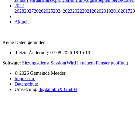
Januar
Februar
März
April
Mai
Juni
Juli
August
September
Oktober
2027
2028
2027
2026
2025
2024
2023
2022
2021
2020
2019
2018
2017
20
Aktuell
Keine Daten gefunden.
Letzte Änderung: 07.08.2026 18:15:19
Software:
Sitzungsdienst
Session
(Wird in neuem Fenster geöffnet)
© 2026 Gemeinde Meeder
Impressum
Datenschutz
Umsetzung:
digitalfabriX GmbH