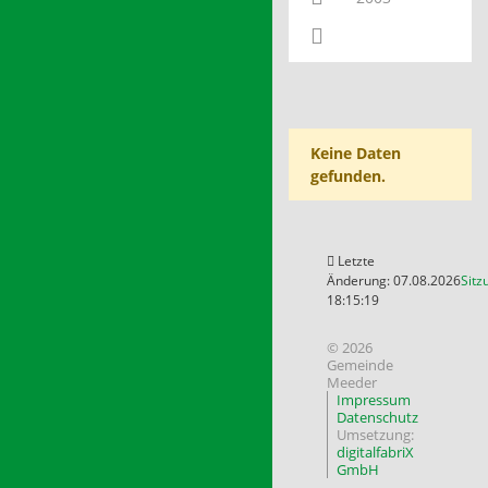
Keine Daten
gefunden.
Letzte
Änderung: 07.08.2026
Sitz
18:15:19
© 2026
Gemeinde
Meeder
Impressum
Datenschutz
Umsetzung:
digitalfabriX
GmbH