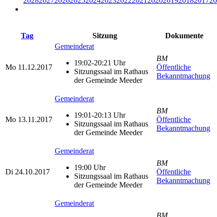
2028
2027
2026
2025
2024
2023
2022
2021
2020
2019
2018
2017
20
Tag
Sitzung
Dokumente
Gemeinderat
BM
19:02-20:21 Uhr
Mo
11.12.2017
Öffentliche
Sitzungssaal im Rathaus
Bekanntmachung
der Gemeinde Meeder
Gemeinderat
BM
19:01-20:13 Uhr
Mo
13.11.2017
Öffentliche
Sitzungssaal im Rathaus
Bekanntmachung
der Gemeinde Meeder
Gemeinderat
BM
19:00 Uhr
Di
24.10.2017
Öffentliche
Sitzungssaal im Rathaus
Bekanntmachung
der Gemeinde Meeder
Gemeinderat
BM